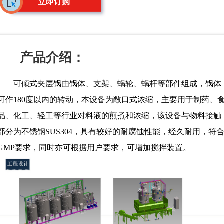
立即订购
产品介绍：
可倾式夹层锅由锅体、支架、蜗轮、蜗杆等部件组成，锅体
可作180度以内的转动，本设备为敞口式浓缩，主要用于制药、
品、化工、轻工等行业对料液的煎煮和浓缩，该设备与物料接触
部分为不锈钢SUS304，具有较好的耐腐蚀性能，经久耐用，符
GMP要求，同时亦可根据用户要求，可增加搅拌装置。