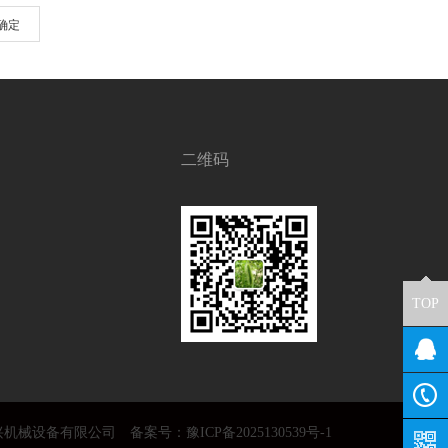
确定
二维码
TOP
TOP
南沃尔兴机械设备有限公司 备案号：
豫ICP备2025130539号-1