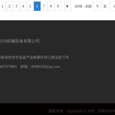
1
2
3
4
5
6
7
8
9
共9页，到第
页
尔兴机械设备有限公司
河南省焦作市温县产业集聚区纬三路北段75号
37678885 邮箱：86980338@qq.com
版权所有 CopyRight © 2020 河