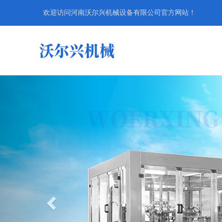
欢迎访问河南沃尔兴机械设备有限公司官方网站！