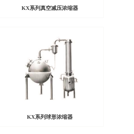
KX系列真空减压浓缩器
KX系列球形浓缩器