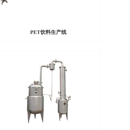
PET饮料生产线